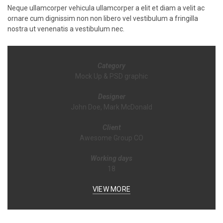
Neque ullamcorper vehicula ullamcorper a elit et diam a velit ac
ornare cum dignissim non non libero vel vestibulum a fringilla
nostra ut venenatis a vestibulum nec.
Category
Mock Up & PSD graphic
Designer
John Doe, Mark McDonald
Client
Awesome Group CO
Working days
18
VIEW MORE